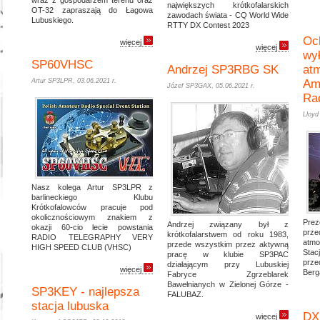
wraz z gospodarzem terenu oraz
największych krótkofalarskich
OT-32 zapraszają do Łagowa
zawodach świata - CQ World Wide
Lubuskiego.
RTTY DX Contest 2023
Oc
więcej
więcej
wy
SP60VHSC
Andrzej SP3RBG SK
at
Artur SP3LPR
,
03.06.2021 r.
Ama
Józef SP3GAX
,
05.06.2021 r.
Ra
Lloyd
Nasz kolega Artur SP3LPR z
barlineckiego Klubu
Krótkofalowców pracuje pod
okolicznościowym znakiem z
Prez
Andrzej związany był z
okazji 60-cio lecie powstania
pr
krótkofalarstwem od roku 1983,
RADIO TELEGRAPHY VERY
atmo
przede wszystkim przez aktywną
HIGH SPEED CLUB (VHSC)
Stac
pracę w klubie SP3PAC
prz
działającym przy Lubuskiej
więcej
Berg
Fabryce Zgrzeblarek
Bawełnianych w Zielonej Górze -
SP3KEY - najlepsza
FALUBAZ.
stacja lubuska
DX
więcej