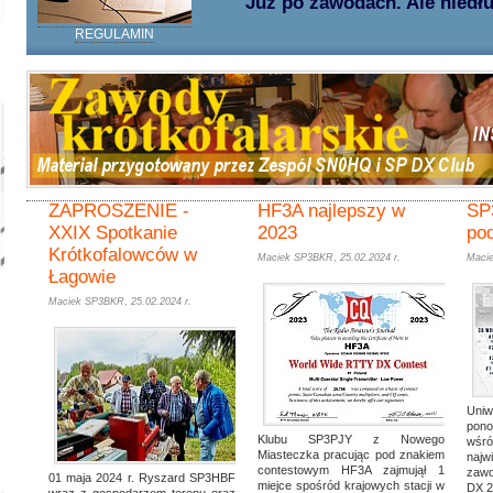
Już po zawodach. Ale niedł
REGULAMIN
ZAPROSZENIE -
HF3A najlepszy w
SP
XXIX Spotkanie
2023
po
Krótkofalowców w
Maciek SP3BKR
,
25.02.2024 r.
Maci
Łagowie
Maciek SP3BKR
,
25.02.2024 r.
Uni
pono
Klubu SP3PJY z Nowego
wśr
Miasteczka pracując pod znakiem
najw
contestowym HF3A zajmujął 1
zawo
01 maja 2024 r. Ryszard SP3HBF
miejce spośród krajowych stacji w
DX 2