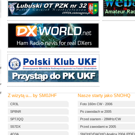
Z wizytą u... by SM0JHF
Nasze starty jako SNOHQ
CR3L
Foto 160m CW - 2006
SP8NR
Po zawodach w 2005
SP7JQQ
Przed startem - 28MHz/CW
S57DX
Przed zawodami w 2005
4O3A
SNOHQ/DAOHQ Analiza 2004 (PDF)