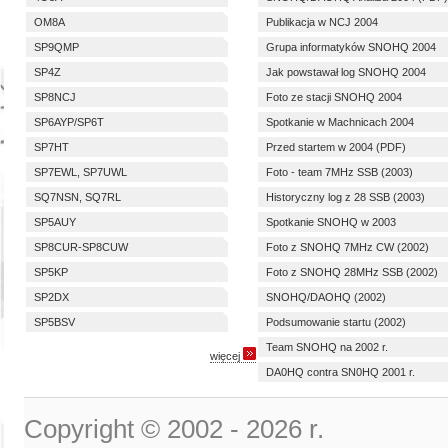
OM8A
Publikacja w NCJ 2004
SP9QMP
Grupa informatyków SNOHQ 2004
SP4Z
Jak powstawał log SNOHQ 2004
SP8NCJ
Foto ze stacji SNOHQ 2004
SP6AYP/SP6T
Spotkanie w Machnicach 2004
SP7HT
Przed startem w 2004 (PDF)
SP7EWL, SP7UWL
Foto - team 7MHz SSB (2003)
SQ7NSN, SQ7RL
Historyczny log z 28 SSB (2003)
SP5AUY
Spotkanie SNOHQ w 2003
SP8CUR-SP8CUW
Foto z SNOHQ 7MHz CW (2002)
SP5KP
Foto z SNOHQ 28MHz SSB (2002)
SP2DX
SNOHQ/DAOHQ (2002)
SP5BSV
Podsumowanie startu (2002)
Team SNOHQ na 2002 r.
więcej
DA0HQ contra SN0HQ 2001 r.
Copyright © 2002 -
2026 r.