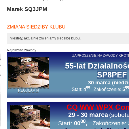
Marek SQ3JPM
ZMIANA SIEDZIBY KLUBU
Niestety, aktualnie zmieniamy siedzibę klubu.
Najbliższe zawody
ZAPROSZENIE NA ZAWODY KRÓT
55-lat Działalnoś
SP8PEF
30 marca (niedzie
55
55
Start:
4
Zakończenie:
5
REGULAMIN
CQ WW WPX Cont
29 - 30 marca
(sobota
00
Start:
00
,
Zakończenie: