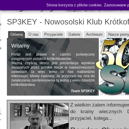
Strona korzysta z plików cookies. Zastosowane pl
Contest:
SP3KEY - Nowosolski Klub Krótko
Główna
O nas
Przyjaciele
Galerie
Archiwum
Nasze pomy
Witamy
Portal jest prawie w całości poświęcony
osiągnięciom polskich krótkofalowców.
Ważną częścią strony jest prezentacja wyników
osiąganych przez polskie stacje w najważniejszych
zawodach (a więc temu co nas najbardziej
interesuje). Mamy nadzieję, że przyczyni się ona do
zwiększenia zainteresownia tą jedną z wielu dziedzin
krótkofalarstwa.
Team SP3KEY
Z wielkim żalem informuje
do krainy wiecznych 
przyjaciel, kolega...