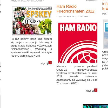
Krzysztof SQ3JPD
,
08.12.2018 r.
inf
Ham Radio
kr
Friedrichshafen 2022
PZK
,
Krzysztof SQ3JPD
,
03.06.2021 r.
Po raz kolejny nasz klub okazał
się najlepszą stacją lubuską i
drugą stacją klubową w Zawodach
Zielonogórskich. Wygraną i
Uruc
wpaniałe wyniki zapewnił nam, tym
poś
razem, Marcin SQ3HMM.
akt
IOTA
więcej
jedy
Niestety z powodu pandemii
pols
Covid-19 międzynarodowa
wystawa krótkofalarstwa w roku
2021 została odwołana.
Zapraszamy na wystawę od 24 do
26 czerwca 2022r.
więcej