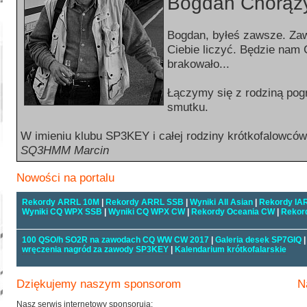
Bogdan Chorą
Bogdan, byłeś zawsze. Za
Ciebie liczyć. Będzie nam 
brakowało...
Łączymy się z rodziną pog
smutku.
W imieniu klubu SP3KEY i całej rodziny krótkofalowców
SQ3HMM Marcin
Nowości na portalu
Rekordy ARRL 10M
|
Rekordy ARRL SSB
|
Wyniki All Asian
|
Rekordy IA
Wyniki CQ WPX SSB
|
Wyniki CQ WPX CW
|
Rekordy Oceania CW
|
Rekor
100 QSO/h SO2R na zawodach CQ WW CW 2017
|
Galeria desek SP7GIQ
wręczenia nagród za zawody SP3KEY
|
Kalendarium krótkofalarskie
Dziękujemy naszym sponsorom
N
Nasz serwis internetowy sponsorują: