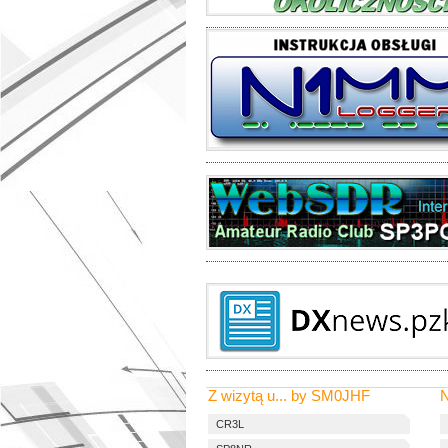
Z wizytą u... by SM0JHF
N
CR3L