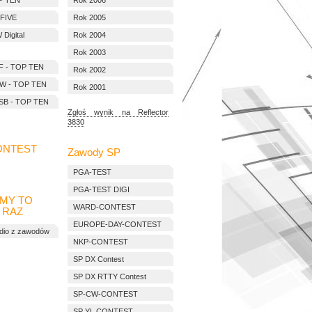
P TEN
Rok 2006
 FIVE
Rok 2005
Digital
Rok 2004
Rok 2003
F - TOP TEN
Rok 2002
W - TOP TEN
Rok 2001
SB - TOP TEN
Zgłoś wynik na Reflector
3830
ONTEST
Zawody SP
PGA-TEST
PGA-TEST DIGI
MY TO
WARD-CONTEST
 RAZ
EUROPE-DAY-CONTEST
udio z zawodów
NKP-CONTEST
SP DX Contest
SP DX RTTY Contest
SP-CW-CONTEST
SP YL CONTEST