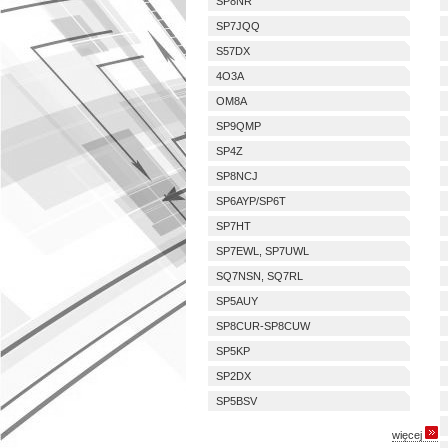
SP8NR
SP7JQQ
S57DX
4O3A
OM8A
SP9QMP
SP4Z
SP8NCJ
SP6AYP/SP6T
SP7HT
SP7EWL, SP7UWL
SQ7NSN, SQ7RL
SP5AUY
SP8CUR-SP8CUW
SP5KP
SP2DX
SP5BSV
więcej