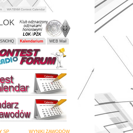
om
WA7BNM Contest Calendar
 LOK
SNOHQ
Kalendarium
WEB Mail
Y SP
WYNIKI ZAWODÓW