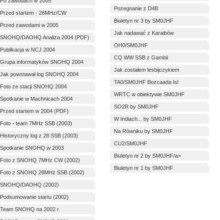
Po zawodach w 2005
Pożegnanie z D4B
Przed startem - 28MHz/CW
Biuletyn nr 3 by SM0JHF
Przed zawodami w 2005
Jak nadawać z Karaibów
SNOHQ/DAOHQ Analiza 2004 (PDF)
OH0/SM0JHF
Publikacja w NCJ 2004
CQ WW SSB z Gambii
Grupa informatyków SNOHQ 2004
Jak zostałem lesbijczykiem
Jak powstawał log SNOHQ 2004
TA0/SM0JHF Bozcaada Isl
Foto ze stacji SNOHQ 2004
WRTC w obiektywie SM0JHF
Spotkanie w Machnicach 2004
SO2R by SM0JHF
Przed startem w 2004 (PDF)
W Indiach... by SM0JHF
Foto - team 7MHz SSB (2003)
Na Równiku by SM0JHF
Historyczny log z 28 SSB (2003)
CU2/SM0JHF
Spotkanie SNOHQ w 2003
Biuletyn nr 2 by SM0JHF/a>
Foto z SNOHQ 7MHz CW (2002)
Biuletyn nr 1 by SM0JHF
Foto z SNOHQ 28MHz SSB (2002)
SNOHQ/DAOHQ (2002)
Podsumowanie startu (2002)
Team SNOHQ na 2002 r.