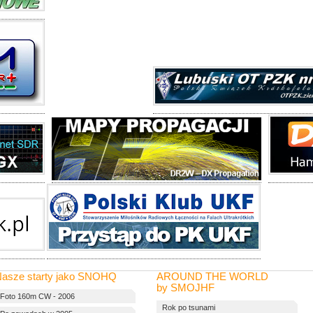
asze starty jako SNOHQ
AROUND THE WORLD
by SMOJHF
Foto 160m CW - 2006
Rok po tsunami