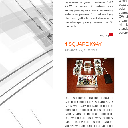
anten 
regularnie używać zestawu 4SQ
baza u
K9AY na pasmo 80 metrów oraz
polu 
jak się poźniej okazało - parametry
zapro
anteny w pasmie 40 metrów były
CW 20
dla wszystkich zaskakujące -
zrozum
umożliwiając pracę również na 40
mi ja
metrach.
sta
obrot
więcej
4 SQUARE K9AY
SP3KEY Team
,
21.12.2005 r.
I've wondered (since 1998) if
Computer Modeled 4 Square K9AY
Array will really operate on field as
computer modeling does predict.
After years of Internet "googling"
I've wondered also: why nobody
has "discovered" such system
yet? Now I am sure: it is real and it