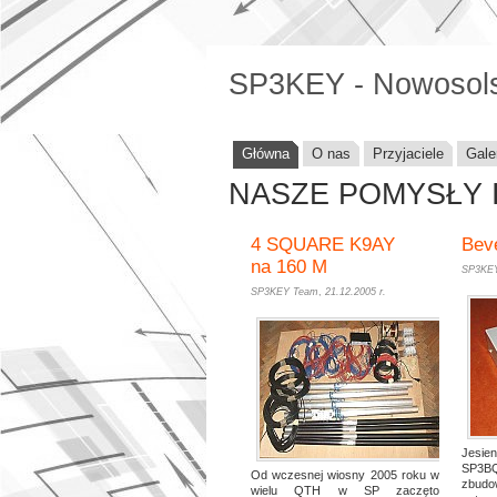
SP3KEY - Nowosolsk
Główna
O nas
Przyjaciele
Gale
NASZE POMYSŁY 
4 SQUARE K9AY
Bev
na 160 M
SP3KE
SP3KEY Team
,
21.12.2005 r.
Jesie
SP3
Od wczesnej wiosny 2005 roku w
zbudo
wielu QTH w SP zaczęto