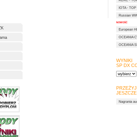
RDXC - TO
IOTA - TOP
Russian WW 
NOWOŚĆ
ZK
European H
arna
OCEANIA C
OCEANIA S
WYNIKI
SP DX C
PRZEŻYJ
JESZCZE
Nagrania a