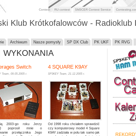
Contest:
RU contest
SM3CER Contest Service
Contesting.c
i Klub Krótkofalowców - Radioklub
rie
Archiwum
Nasze pomysły
SP DX Club
PK UKF
PK RVG
I WYKONANIA
erages Switch
4 SQUARE K9AY
Y Team
,
09.05.2005 r.
SP3KEY Team
,
21.12.2005 r.
nią 2003-go roku Jerzy
Od 1998 roku chciałem sprawdzić
BQ poprosił mnie o
czy komputerowy model 4 Square
wanie przełącznika Jego
K9AY zadziała w polu tak samo jak
REKORD