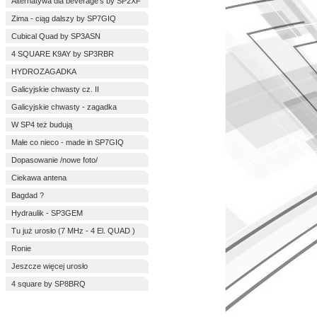
Alternatywa dla beverage's by SP2XF
Zima - ciąg dalszy by SP7GIQ
Cubical Quad by SP3ASN
4 SQUARE K9AY by SP3RBR
HYDROZAGADKA
Galicyjskie chwasty cz. II
Galicyjskie chwasty - zagadka
W SP4 też budują
Małe co nieco - made in SP7GIQ
Dopasowanie /nowe foto/
Ciekawa antena
Bagdad ?
Hydraulik - SP3GEM
Tu już urosło (7 MHz - 4 El. QUAD )
Ronie
Jeszcze więcej urosło
4 square by SP8BRQ