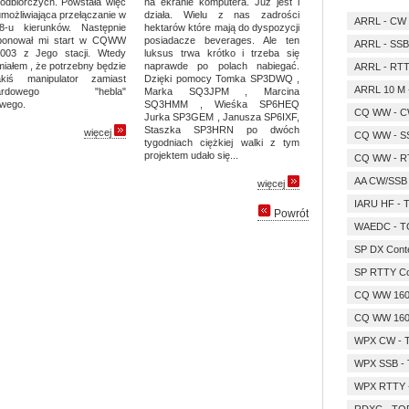
odbiorczych. Powstała więc
na ekranie komputera. Już jest i
możliwiająca przełączanie w
działa. Wielu z nas zadrości
ARRL - CW
8-u kierunków. Następnie
hektarów które mają do dyspozycji
ponował mi start w CQWW
posiadacze beverages. Ale ten
ARRL - SSB
03 z Jego stacji. Wtedy
luksus trwa krótko i trzeba się
iałem , że potrzebny będzie
naprawde po polach nabiegać.
ARRL - RT
kiś manipulator zamiast
Dzięki pomocy Tomka SP3DWQ ,
ARRL 10 M 
ndardowego "hebla"
Marka SQ3JPM , Marcina
owego.
SQ3HMM , Wieśka SP6HEQ
CQ WW - C
Jurka SP3GEM , Janusza SP6IXF,
Staszka SP3HRN po dwóch
więcej
CQ WW - S
tygodniach ciężkiej walki z tym
projektem udało się...
CQ WW - R
AA CW/SSB 
więcej
IARU HF - 
Powrót
WAEDC - T
SP DX Cont
SP RTTY Co
CQ WW 16
CQ WW 160
WPX CW - 
WPX SSB -
WPX RTTY 